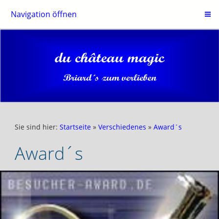
Navigation öffnen
Sie sind hier:
Startseite
»
Verschiedenes
»
Award´s
Award´s