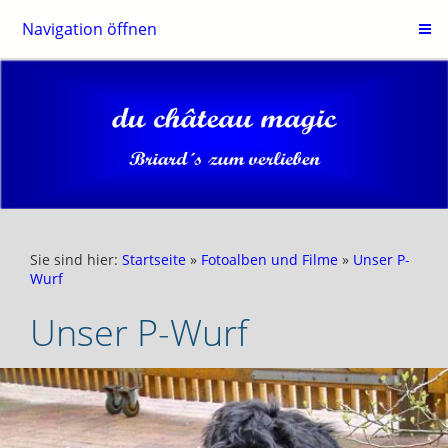
Navigation öffnen
Sie sind hier:
Startseite
»
Fotoalben und Filme
»
Unser P-
Wurf
Unser P-Wurf