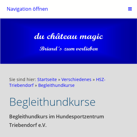
Navigation öffnen
Sie sind hier:
Startseite
»
Verschiedenes
»
HSZ-
Triebendorf
»
Begleithundkurse
Begleithundkurse
Begleithundkurs im Hundesportzentrum
Triebendorf e.V.