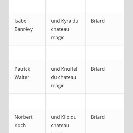
Isabel
und Kyra du
Briard
Bánrévy
chateau
magic
Patrick
und Knuffel
Briard
Walter
du chateau
magic
Norbert
und Klio du
Briard
Koch
chateau