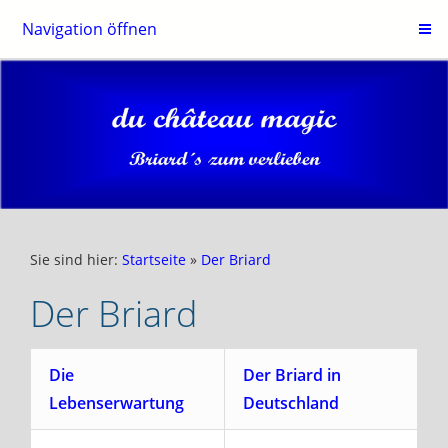
Navigation öffnen
Sie sind hier:
Startseite
»
Der Briard
Der Briard
Die
Der Briard in
Lebenserwartung
Deutschland