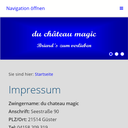
Navigation öffnen
Sie sind hier:
Startseite
Impressum
Zwingername: du chateau magic
Anschrift:
Seestraße 90
PLZ/Ort:
21514 Güster
Tel:
04158 209 319